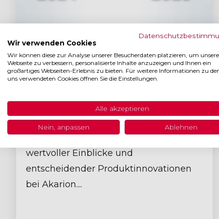
Datenschutzbestimm
Wir verwenden Cookies
Wir können diese zur Analyse unserer Besucherdaten platzieren, um unsere
3 MINUTE LESEN
Webseite zu verbessern, personalisierte Inhalte anzuzeigen und Ihnen ein
Akarion 2024: Ein Jahr geprägt von
großartiges Webseiten-Erlebnis zu bieten. Für weitere Informationen zu de
uns verwendeten Cookies öffnen Sie die Einstellungen.
Innovation & Vertrauen
Pauline Mitifiot
:
Alle akzeptieren
Das Jahr 2024 neigt sich dem Ende zu
Nein, anpassen
Ablehnen
– ein Jahr voller spannender Events,
wertvoller Einblicke und
entscheidender Produktinnovationen
bei Akarion....