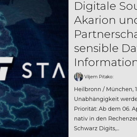
Digitale So
Akarion un
Partnersch
sensible D
Information
Viljem Pitako
:
Heilbronn / München, 1
Unabhängigkeit werde
Priorität: Ab dem 06. 
nativ in den Rechenze
Schwarz Digits,...