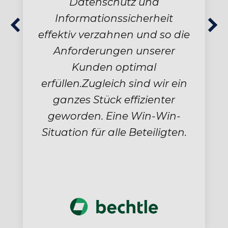
mir ermöglicht,
Risikoanalysen umfassend
durchzuführen und dabei
sowohl die
Informationssicherheit als
auch den Datenschutz zu
berücksichtigen. Die daraus
resultierenden
Synergieeffekte lassen sich
optimal nutzen.