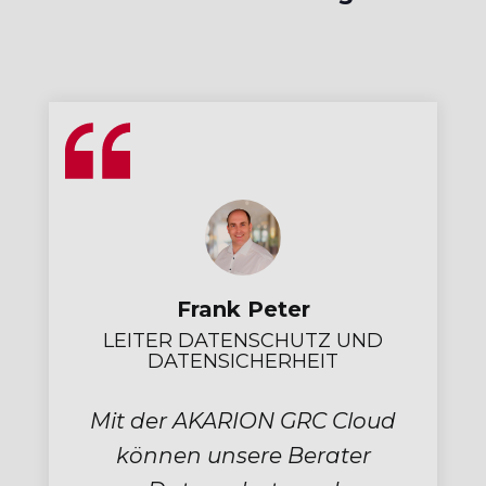
Christian Bockrath
INFORMATIONSSICHERHEITS-
BEAUFTRAGTER
Endlich habe ich eine
Software entdeckt, das es