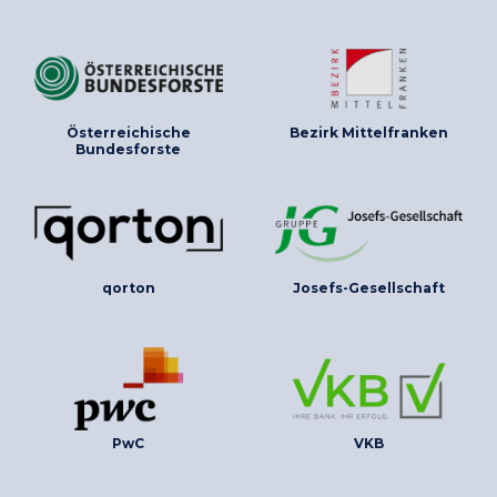
Österreichische
Bezirk Mittelfranken
Bundesforste
qorton
Josefs-Gesellschaft
PwC
VKB