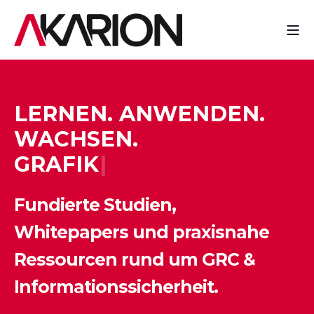
LERNEN. ANWENDEN.
WACHSEN.
G
R
A
F
I
K
|
Fundierte Studien,
Whitepapers und praxisnahe
Ressourcen rund um GRC &
Informationssicherheit.