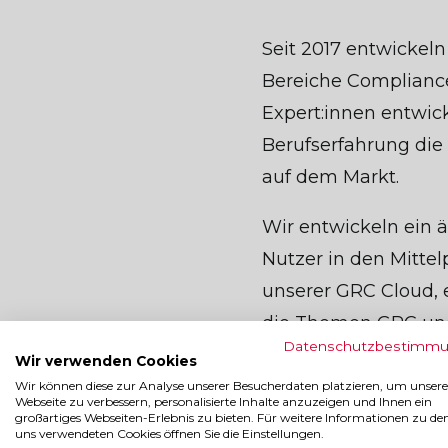
Seit 2017 entwickel
Bereiche Compliance
Expert:innen entwic
Berufserfahrung di
auf dem Markt.
Wir entwickeln ein ä
Nutzer in den Mittel
unserer GRC Cloud, e
die Themen GRC und
Datenschutzbestimm
mit einem extrem so
Wir verwenden Cookies
Lösungsportfolio üb
Wir können diese zur Analyse unserer Besucherdaten platzieren, um unsere
Webseite zu verbessern, personalisierte Inhalte anzuzeigen und Ihnen ein
großartiges Webseiten-Erlebnis zu bieten. Für weitere Informationen zu de
uns verwendeten Cookies öffnen Sie die Einstellungen.