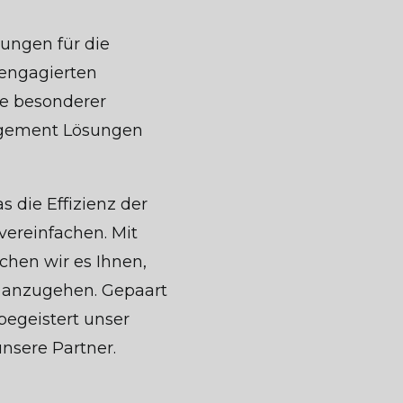
sungen für die
 engagierten
ie besonderer
agement Lösungen
 die Effizienz der
vereinfachen. Mit
chen wir es Ihnen,
 anzugehen. Gepaart
begeistert unser
nsere Partner.