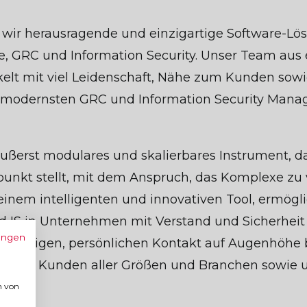
n wir herausragende und einzigartige Software-Lö
, GRC und Information Security. Unser Team aus
kelt mit viel Leidenschaft, Nähe zum Kunden sow
e modernsten GRC und Information Security Man
ußerst modulares und skalierbares Instrument, das
punkt stellt, mit dem Anspruch, das Komplexe zu 
inem intelligenten und innovativen Tool, ermögli
 IS in Unternehmen mit Verstand und Sicherheit
ungen
rgfältigen, persönlichen Kontakt auf Augenhöhe 
er 900 Kunden aller Größen und Branchen sowie u
n von