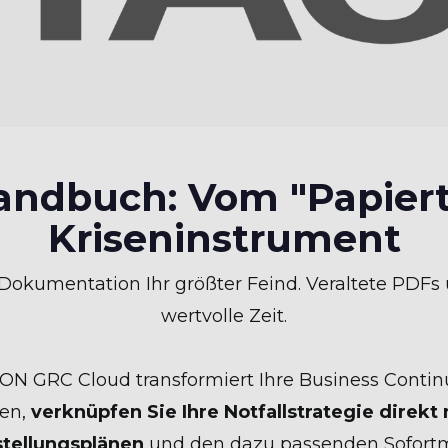
handbuch: Vom "Papier
Kriseninstrument
he Dokumentation Ihr größter Feind. Veraltete PDFs
wertvolle Zeit.
ON GRC Cloud transformiert Ihre Business Continui
gen,
verknüpfen Sie Ihre Notfallstrategie direkt
tellungsplänen
und den dazu passenden Sofor