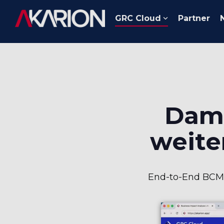
Skip
to
GRC Cloud
Partner
the
main
content.
Dami
weite
End-to-End BCM: 