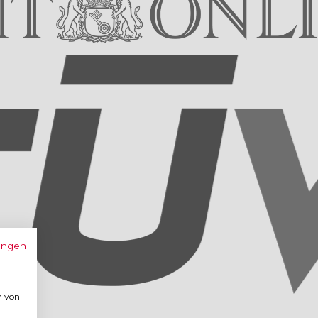
ungen
n von