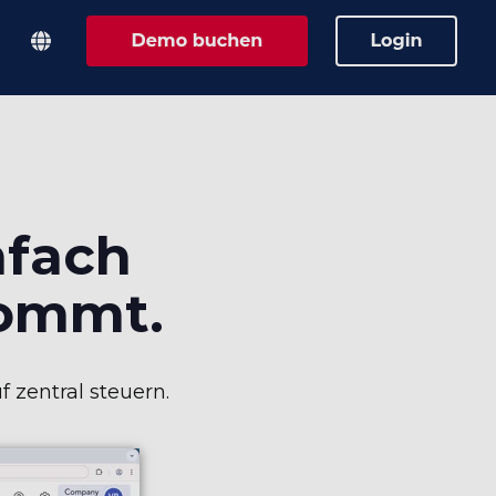
nfach
kommt.
 zentral steuern.