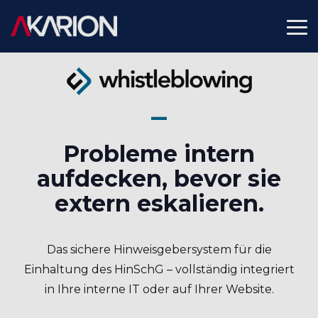
Skip
to
To
the
Me
main
content.
Probleme intern
aufdecken, bevor sie
extern eskalieren.
Das sichere Hinweisgebersystem für die
Einhaltung des HinSchG – vollständig integriert
in Ihre interne IT oder auf Ihrer Website.