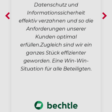
z und
mir ermöglicht,
cherheit
Risikoanalysen umfas
 und so die
durchzuführen und da
unserer
sowohl die
imal
Informationssicherheit
ind wir ein
auch den Datenschutz
izienter
berücksichtigen. Die da
Win-Win-
resultierenden
Beteiligten.
Synergieeffekte lassen 
optimal nutzen.