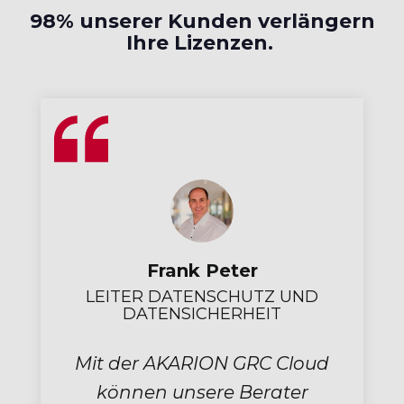
98% unserer Kunden verlängern
Ihre Lizenzen.
er
Christian Bockrath
HUTZ UND
INFORMATIONSSICHERHE
RHEIT
BEAUFTRAGTER
GRC Cloud
Endlich habe ich ein
Berater
Software entdeckt, das