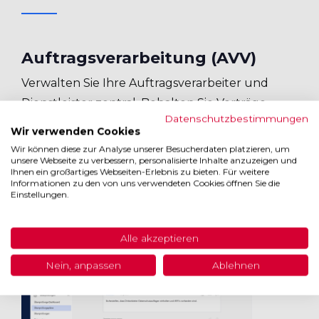
Auftragsverarbeitung (AVV)
Verwalten Sie Ihre Auftragsverarbeiter und
Dienstleister zentral. Behalten Sie Verträge,
Datenschutzbestimmungen
Prüfungen und Risiken Ihrer Lieferkette immer
Wir verwenden Cookies
im Blick.
Wir können diese zur Analyse unserer Besucherdaten platzieren, um
unsere Webseite zu verbessern, personalisierte Inhalte anzuzeigen und
Ihnen ein großartiges Webseiten-Erlebnis zu bieten. Für weitere
Informationen zu den von uns verwendeten Cookies öffnen Sie die
Einstellungen.
Alle akzeptieren
Nein, anpassen
Ablehnen