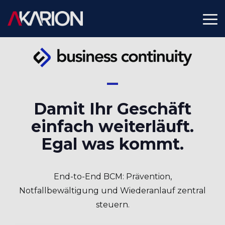
Skip
to
To
the
Me
main
content.
Damit Ihr Geschäft
einfach weiterläuft.
Egal was kommt.
End-to-End BCM: Prävention,
Notfallbewältigung und Wiederanlauf zentral
steuern.