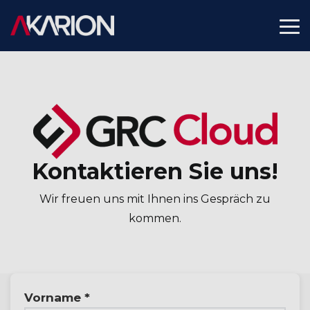
Skip
to
To
the
Me
main
content.
Kontaktieren Sie uns!
Wir freuen uns mit Ihnen ins Gespräch zu
kommen.
Vorname *