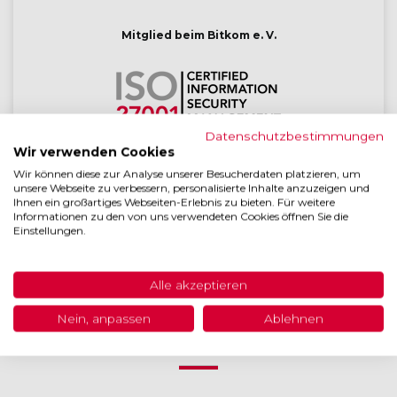
Mitglied beim Bitkom e. V.
Datenschutzbestimmungen
Wir verwenden Cookies
Die gesamte Entwicklung ist ISO 27001 zertifiziert
Wir können diese zur Analyse unserer Besucherdaten platzieren, um
unsere Webseite zu verbessern, personalisierte Inhalte anzuzeigen und
Ihnen ein großartiges Webseiten-Erlebnis zu bieten. Für weitere
Informationen zu den von uns verwendeten Cookies öffnen Sie die
Einstellungen.
Lizensierter BSI
IT-Grundschutz-Tool Anbieter
Alle akzeptieren
Nein, anpassen
Ablehnen