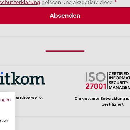
schutzerklärung
gelesen und akzeptiere diese.
*
Absenden
lied beim Bitkom e. V.
Die gesamte Entwicklung is
ungen
zertifiziert
n von