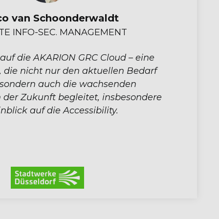
Theresa Steinmetz
INFORMATIONSSICHERHEITS-RISIKOMANAGERI
Unser wichtigstes Gut sind Daten. Diese müssen
eschützt werden.Durch die GRC Cloud verzeichn
sich im Vergleich mit der alten Excel-Lösung eine
mmense Zeitersparnis. Ich würde diese mit etwa 
rozent beziffern. Bei der Usability sind es sogar 1
Prozent.