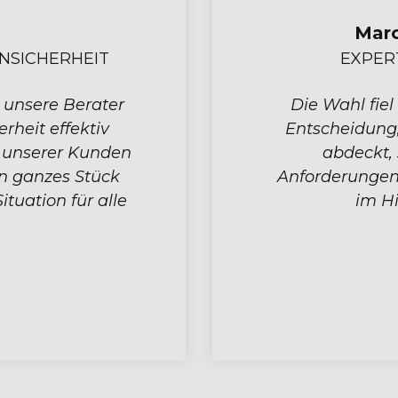
 Schoonderwaldt
O-SEC. MANAGEMENT
ie AKARION GRC Cloud – eine
cht nur den aktuellen Bedarf
g
n auch die wachsenden
unft begleitet, insbesondere
i
uf die Accessibility.
P