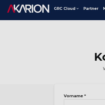
Skip
to
GRC Cloud
Partner
the
main
content.
K
Vorname *