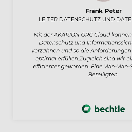
Marco van
RHEIT
EXPERTE INF
 Berater
Die Wahl fiel auf d
fektiv
Entscheidung, die ni
er Kunden
abdeckt, sonder
es Stück
Anforderungen der Zuk
 für alle
im Hinblick a