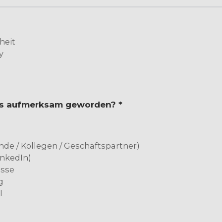
heit
y
uns aufmerksam geworden? *
de / Kollegen / Geschäftspartner)
inkedIn)
esse
g
l