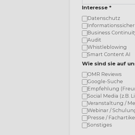
Interesse *
Datenschutz
Informationssicher
Business Continuit
Audit
Whistleblowing
Smart Content AI
Wie sind sie auf 
OMR Reviews
Google-Suche
Empfehlung (Freun
Social Media (z.B. L
Veranstaltung / M
Webinar / Schulun
Presse / Fachartike
Sonstiges