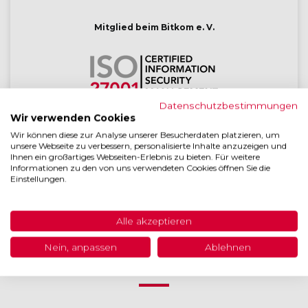
Mitglied beim Bitkom e. V.
Datenschutzbestimmungen
Wir verwenden Cookies
Die gesamte Entwicklung ist ISO 27001 zertifiziert
Wir können diese zur Analyse unserer Besucherdaten platzieren, um
unsere Webseite zu verbessern, personalisierte Inhalte anzuzeigen und
Ihnen ein großartiges Webseiten-Erlebnis zu bieten. Für weitere
Informationen zu den von uns verwendeten Cookies öffnen Sie die
Einstellungen.
Lizensierter BSI
IT-Grundschutz-Tool Anbieter
Alle akzeptieren
Nein, anpassen
Ablehnen