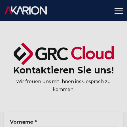
Skip
to
To
the
Me
main
content.
Kontaktieren Sie uns!
Wir freuen uns mit Ihnen ins Gespräch zu
kommen.
Vorname *