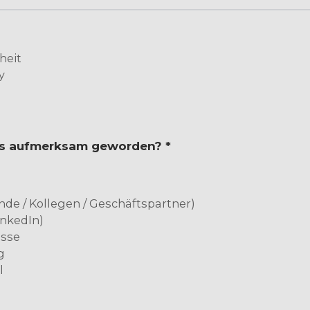
heit
y
uns aufmerksam geworden? *
de / Kollegen / Geschäftspartner)
inkedIn)
esse
g
l