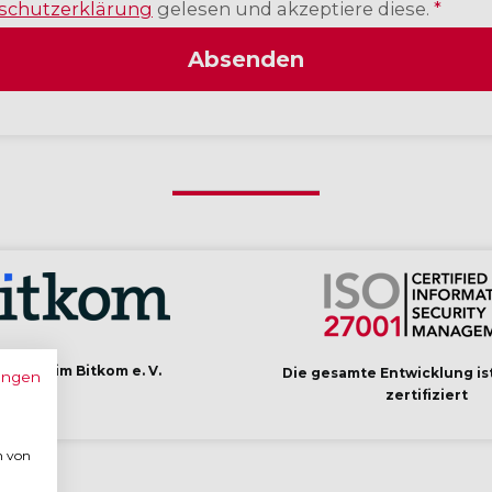
schutzerklärung
gelesen und akzeptiere diese.
*
Absenden
lied beim Bitkom e. V.
Die gesamte Entwicklung is
ungen
zertifiziert
n von