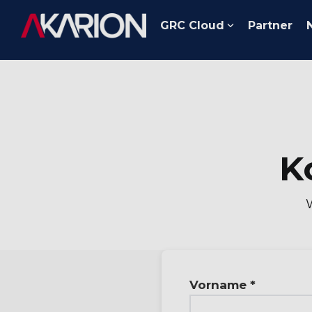
Skip
to
GRC Cloud
Partner
the
main
content.
K
Vorname *