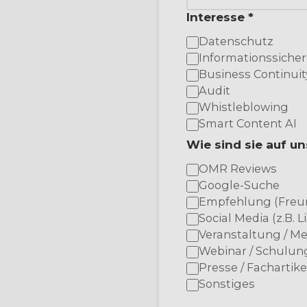
Interesse *
Datenschutz
Informationssicher
Business Continuit
Audit
Whistleblowing
Smart Content AI
Wie sind sie auf 
OMR Reviews
Google-Suche
Empfehlung (Freun
Social Media (z.B. L
Veranstaltung / M
Webinar / Schulun
Presse / Fachartike
Sonstiges