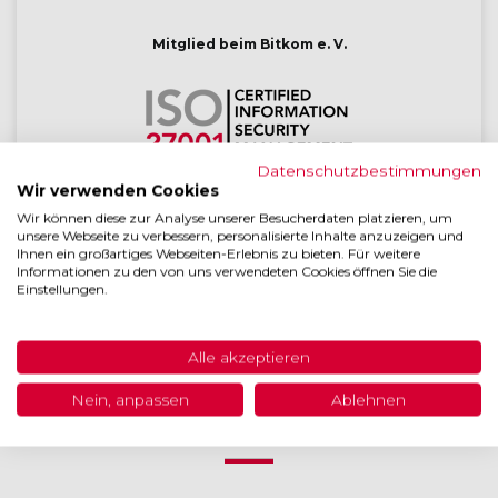
Mitglied beim Bitkom e. V.
Datenschutzbestimmungen
Wir verwenden Cookies
Die gesamte Entwicklung ist ISO 27001 zertifiziert
Wir können diese zur Analyse unserer Besucherdaten platzieren, um
unsere Webseite zu verbessern, personalisierte Inhalte anzuzeigen und
Ihnen ein großartiges Webseiten-Erlebnis zu bieten. Für weitere
Informationen zu den von uns verwendeten Cookies öffnen Sie die
Einstellungen.
Lizensierter BSI
IT-Grundschutz-Tool Anbieter
Alle akzeptieren
Nein, anpassen
Ablehnen