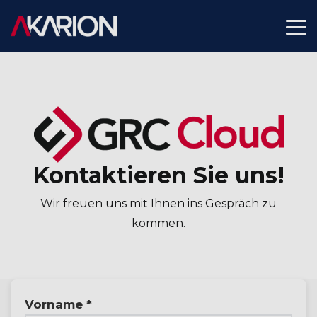
Skip
to
To
the
Me
main
content.
Kontaktieren Sie uns!
Wir freuen uns mit Ihnen ins Gespräch zu
kommen.
Vorname *