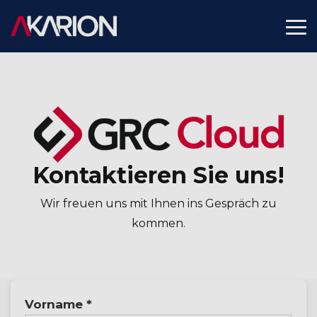
Skip
to
To
the
Me
main
content.
Kontaktieren Sie uns!
Wir freuen uns mit Ihnen ins Gespräch zu
kommen.
Vorname *