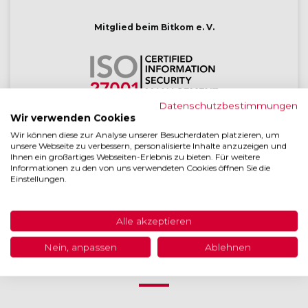
Mitglied beim Bitkom e. V.
Datenschutzbestimmungen
Wir verwenden Cookies
Die gesamte Entwicklung ist ISO 27001 zertifiziert
Wir können diese zur Analyse unserer Besucherdaten platzieren, um
unsere Webseite zu verbessern, personalisierte Inhalte anzuzeigen und
Ihnen ein großartiges Webseiten-Erlebnis zu bieten. Für weitere
Informationen zu den von uns verwendeten Cookies öffnen Sie die
Einstellungen.
Lizensierter BSI
IT-Grundschutz-Tool Anbieter
Alle akzeptieren
Nein, anpassen
Ablehnen