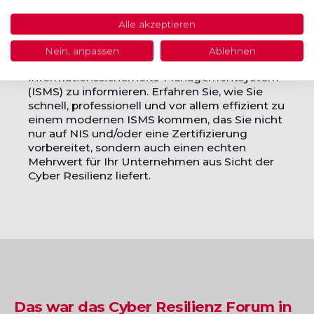
Richtlinie) in nationales Recht bieten wir Ihnen
die exklusive Gelegenheit, sich umfassend
Alle akzeptieren
über die neuesten Entwicklungen im Bereich
der Informationssicherheit sowie über
Nein, anpassen
Ablehnen
innovative Softwarelösungen für ein effektives
Informationssicherheits-Managementsystem
(ISMS) zu informieren. Erfahren Sie, wie Sie
schnell, professionell und vor allem effizient zu
einem modernen ISMS kommen, das Sie nicht
nur auf NIS und/oder eine Zertifizierung
vorbereitet, sondern auch einen echten
Mehrwert für Ihr Unternehmen aus Sicht der
Cyber Resilienz liefert.
Das war das Cyber Resilienz Forum in