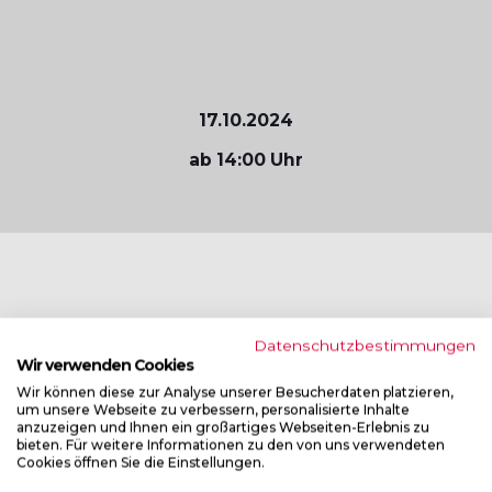
17.10.2024
ab 14:00 Uhr
Über das vergangene Event
Datenschutzbestimmungen
Wir verwenden Cookies
Wir können diese zur Analyse unserer Besucherdaten platzieren,
17.10.2024, München
um unsere Webseite zu verbessern, personalisierte Inhalte
anzuzeigen und Ihnen ein großartiges Webseiten-Erlebnis zu
bieten. Für weitere Informationen zu den von uns verwendeten
Anlässlich der Frist zur Umsetzung der EU-
Cookies öffnen Sie die Einstellungen.
Mindeststandards für Cyber-Sicherheit (NIS-2-