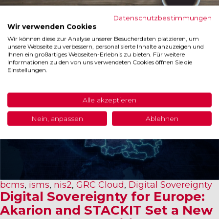
Datenschutzbestimmungen
Wir verwenden Cookies
Wir können diese zur Analyse unserer Besucherdaten platzieren, um
unsere Webseite zu verbessern, personalisierte Inhalte anzuzeigen und
Ihnen ein großartiges Webseiten-Erlebnis zu bieten. Für weitere
Informationen zu den von uns verwendeten Cookies öffnen Sie die
Einstellungen.
Alle akzeptieren
Nein, anpassen
Ablehnen
bcms
,
isms
,
nis2
,
GRC Cloud
,
Digital Sovereignty
Digital Sovereignty for Europe:
Akarion and STACKIT Set a New