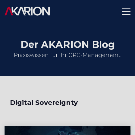
Skip
to
To
the
Me
main
content.
Der AKARION Blog
Praxiswissen für Ihr GRC-Management.
Digital Sovereignty