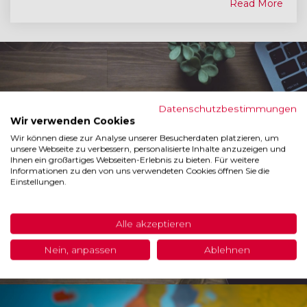
Read More
Datenschutzbestimmungen
Wir verwenden Cookies
Blog
Wir können diese zur Analyse unserer Besucherdaten platzieren, um
unsere Webseite zu verbessern, personalisierte Inhalte anzuzeigen und
Ihnen ein großartiges Webseiten-Erlebnis zu bieten. Für weitere
Lorem ipsum dolor sit amet, consectetur adipiscing elit.
Informationen zu den von uns verwendeten Cookies öffnen Sie die
Einstellungen.
Alle akzeptieren
Nein, anpassen
Ablehnen