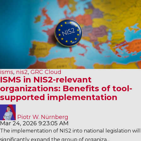
isms
,
nis2
,
GRC Cloud
ISMS in NIS2-relevant
organizations: Benefits of tool-
supported implementation
Piotr W. Nürnberg
Mar 24, 2026 9:23:05 AM
The implementation of NIS2 into national legislation will
significantly expand the group of organiza...